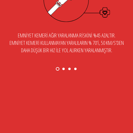
EMNIYET KEMERI AĞIR YARALANMA RISKINI %45 AZALTIR.
EMNIYET KEMERI KULLANMAYAN YARALILARIN % 70’I, 50 KM/S’DEN
DAHA DÜŞÜK BIR HIZ ILE YOL ALIRKEN YARALANMIŞTIR.