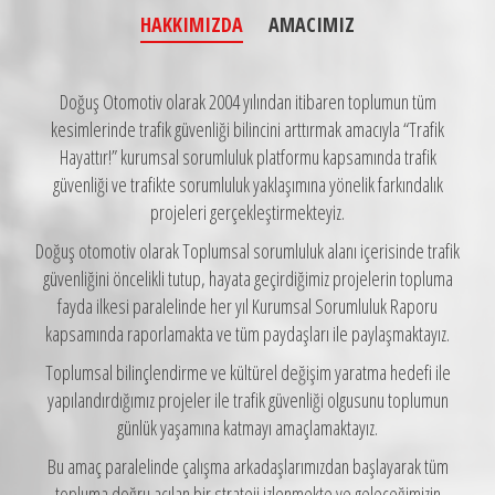
HAKKIMIZDA
AMACIMIZ
Doğuş Otomotiv olarak 2004 yılından itibaren toplumun tüm
kesimlerinde trafik güvenliği bilincini arttırmak amacıyla “Trafik
Hayattır!” kurumsal sorumluluk platformu kapsamında trafik
güvenliği ve trafikte sorumluluk yaklaşımına yönelik farkındalık
projeleri gerçekleştirmekteyiz.
Doğuş otomotiv olarak Toplumsal sorumluluk alanı içerisinde trafik
güvenliğini öncelikli tutup, hayata geçirdiğimiz projelerin topluma
fayda ilkesi paralelinde her yıl Kurumsal Sorumluluk Raporu
kapsamında raporlamakta ve tüm paydaşları ile paylaşmaktayız.
Toplumsal bilinçlendirme ve kültürel değişim yaratma hedefi ile
yapılandırdığımız projeler ile trafik güvenliği olgusunu toplumun
günlük yaşamına katmayı amaçlamaktayız.
Bu amaç paralelinde çalışma arkadaşlarımızdan başlayarak tüm
topluma doğru açılan bir strateji izlenmekte ve geleceğimizin