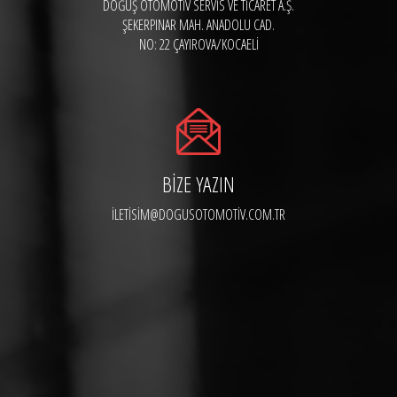
DOĞUŞ OTOMOTIV SERVIS VE TICARET A.Ş.
ŞEKERPINAR MAH. ANADOLU CAD.
NO: 22 ÇAYIROVA/KOCAELİ
BIZE YAZIN
ILETISIM@DOGUSOTOMOTIV.COM.TR