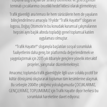
teminatı çocuklarımızı öncelikli hedef kitlesi olarak görmekteyiz.
Trafik güvenliği ana teması ile hem sürücülerin hem de yayaların
bilinçlendirilmesi amacıyla 19 yıldır “Trafik Hayattır!” sloganı ve
logosu, Doğuş Otomotiv’in bu konudaki kurumsal çalışmalarının
hepsini aynı başlık altında topladığı genel toplumsal katılım
uygulaması olmuştur.
"Trafik Hayattır!" sloganıyla başlatılan sosyal sorumluluk
faaliyetlerini daha geniş bir platformda değerlendirmek ve
yaygınlaştırmak için 2015 yılı itibariyle gençlere yönelik interaktif
projeler, yarışmalar düzenlemekteyiz.
Amacımız; toplumda trafik güvenliğiyle ilgili uzun soluklu pozitif bir
kültür dönüşümü oluşturarak toplumun tüm kesimlerine ulaşmak.
Bu sebeple 2004’te çıktığımız yolculuğumuzda ÇOCUKLARIMIZ,
GENÇLERİMİZ, TOPLUMUMUZ için Trafik Hayattır diyor herkesi bu
sorumluluk hareketine davet ediyoruz.